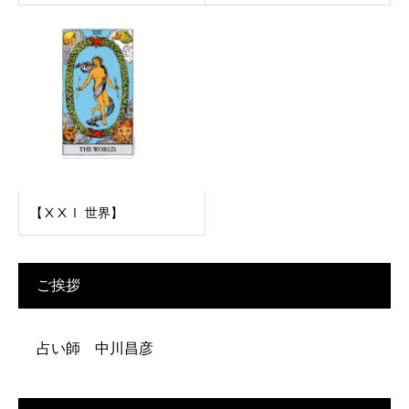
【ⅩⅩⅠ 世界】
ご挨拶
占い師 中川昌彦