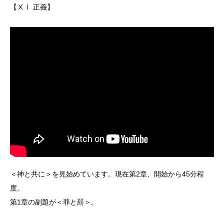
【ⅩⅠ 正義】
＜神と共に＞を見始めています。現在第2章、開始から45分程
度。
第1章の副題が＜罪と罰＞。