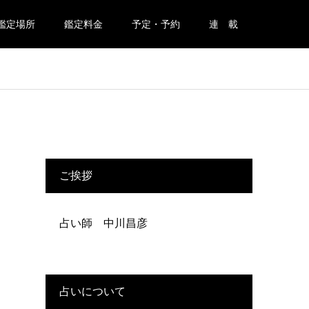
鑑定場所
鑑定料金
予定・予約
連 載
ご挨拶
占い師 中川昌彦
占いについて