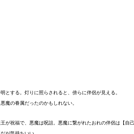
松明とする。灯りに照らされると、傍らに伴侶が見える。
た悪魔の眷属だったのかもしれない。
法王が祝福で、悪魔は呪詛。悪魔に繋がれたおれの伴侶は【自
悪だが気持ちいい。