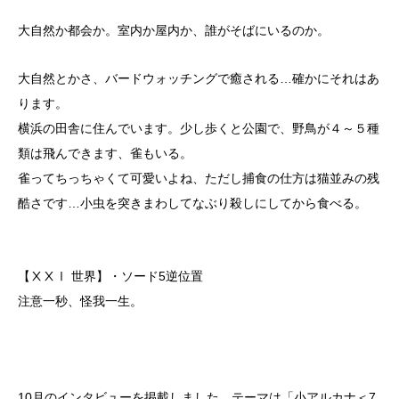
大自然か都会か。室内か屋内か、誰がそばにいるのか。
大自然とかさ、バードウォッチングで癒される…確かにそれはあ
ります。
横浜の田舎に住んでいます。少し歩くと公園で、野鳥が４～５種
類は飛んできます、雀もいる。
雀ってちっちゃくて可愛いよね、ただし捕食の仕方は猫並みの残
酷さです…小虫を突きまわしてなぶり殺しにしてから食べる。
【ⅩⅩⅠ 世界】・ソード5逆位置
注意一秒、怪我一生。
10月のインタビューを掲載しました。テーマは「小アルカナ＜7