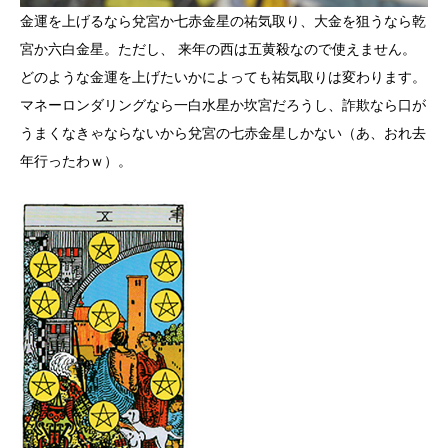
金運を上げるなら兌宮か七赤金星の祐気取り、大金を狙うなら乾
宮か六白金星。ただし、 来年の西は五黄殺なので使えません。
どのような金運を上げたいかによっても祐気取りは変わります。
マネーロンダリングなら一白水星か坎宮だろうし、詐欺なら口が
うまくなきゃならないから兌宮の七赤金星しかない（あ、おれ去
年行ったわｗ）。