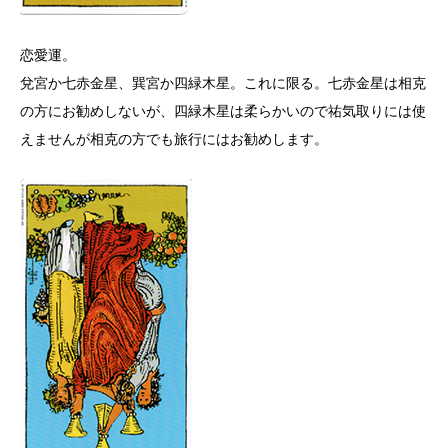
恋愛運。
兌宮か七赤金星、巽宮か四緑木星。これに限る。七赤金星は相克
の方にお勧めしないが、四緑木星は柔らかいので祐気取りには使
えませんが相克の方でも旅行にはお勧めします。