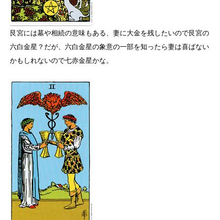
艮宮には墓や相続の意味もある、妻に大金を残したいので艮宮の
六白金星？だが、六白金星の象意の一部を知ったら妻は喜ばない
かもしれないので七赤金星かな。