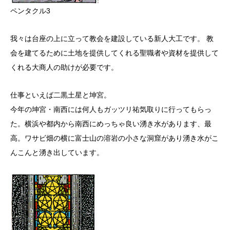
ペンタクル3
我々は台座の上に立って教会を建設している新人大工です。 教
会を建てるために土地を提供してくれる聖職者や資材を提供して
くれる大商人の助けが必要です。
仕事といえば二黒土星と坤宮。
今年の坤宮・南西には何人もガッツリ祐気取りに行ってもらっ
た。横浜や都内から南西にめっちゃ良い湧き水があります、最
高。ワサビ畑の横に富士山の溶岩の小さな洞窟があり湧き水がこ
んこんと湧き出しています。