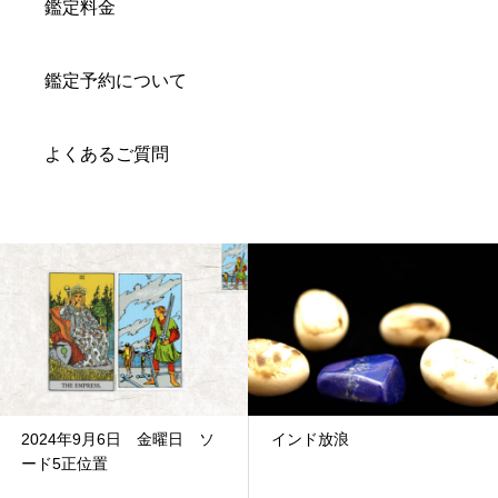
鑑定料金
鑑定予約について
よくあるご質問
日 金曜日 ソ
インド放浪
12月18日 