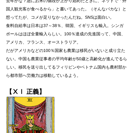
去年かな？急にお米の値段が上がり始めたときに、ネットで「外
国人観光客が食べるから」と書いてあった。（そんなバカな）と
想ってたが、コメが足りなかったんだね。SNSは面白い。
食料自給率は日本は37～38％、韓国、イギリスも輸入。シンガ
ポールはほぼ全量輸入らしい。100％達成の先進国って、中国、
アメリカ、フランス、オーストラリア。
だがアメリカなどの100％国家も農業は移民がいないと成り立た
ない。中国も農業従事者の平均年齢が50歳と高齢化が進んでるら
しい。移民を送り出してるフィリピンやベトナム国内も農村部か
ら都市部へ労働力は移動しているよう。
【ⅩⅠ 正義】