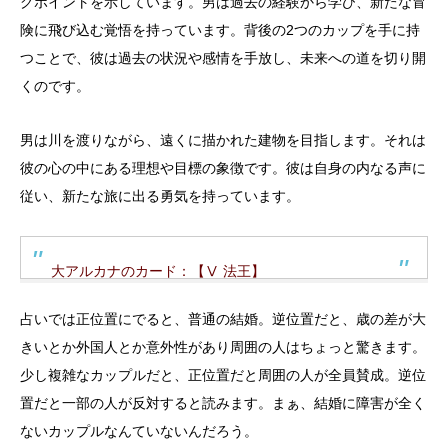
グポイントを示しています。男は過去の経験から学び、新たな冒
険に飛び込む覚悟を持っています。背後の2つのカップを手に持
つことで、彼は過去の状況や感情を手放し、未来への道を切り開
くのです。
男は川を渡りながら、遠くに描かれた建物を目指します。それは
彼の心の中にある理想や目標の象徴です。彼は自身の内なる声に
従い、新たな旅に出る勇気を持っています。
大アルカナのカード：【Ⅴ 法王】
占いでは正位置にでると、普通の結婚。逆位置だと、歳の差が大
きいとか外国人とか意外性があり周囲の人はちょっと驚きます。
少し複雑なカップルだと、正位置だと周囲の人が全員賛成。逆位
置だと一部の人が反対すると読みます。まぁ、結婚に障害が全く
ないカップルなんていないんだろう。