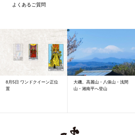
よくあるご質問
大磯。高麗山・八俵山・浅間
2026年1月9日 金曜日 ソ
山・湘南平へ登山
ード4逆位置