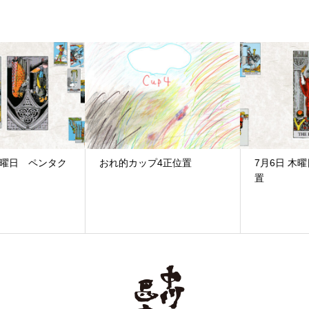
おれ的カップ4正位置
7月6日 木曜日 ソード4正位
置