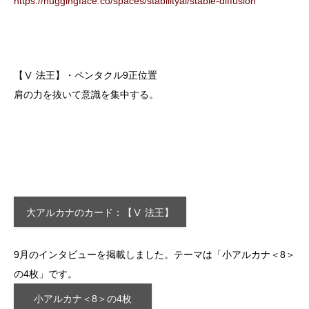
https://huggingface.co/spaces/stabilityai/stable-diffusion
【Ⅴ 法王】・ペンタクル9正位置
肩の力を抜いて意識を集中する。
大アルカナのカード：【Ⅴ 法王】
9月のインタビューを掲載しました。テーマは「小アルカナ＜8＞
の4枚」です。
小アルカナ＜8＞の4枚