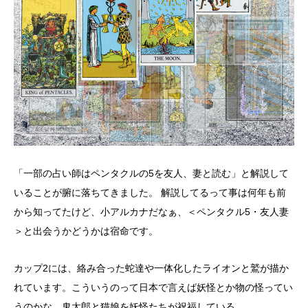
「一部の占い師はペンタクルの5を友人、妻と読む」と解説して
いることが腑に落ちてきました。 解説してるって事は何年も前
から知ってたけど、小アルカナだなぁ、＜ペンタクル5・友人妻
＞と出会うかどうかは宿命です。
カップ2には、絡み合った蛇達や一体化したライオンと鷲が描か
れています。こういうのって日本で言えば妖怪とか物の怪ってい
うのかな。鬼太郎と猫娘を妖怪たちが祝福している。