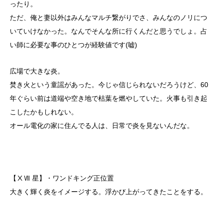
ったり。
ただ、俺と妻以外はみんなマルチ繋がりでさ、みんなのノリにつ
いていけなかった。なんでそんな所に行くんだと思うでしょ。占
い師に必要な事のひとつが経験値です(嘘)
広場で大きな炎。
焚き火という童謡があった。今じゃ信じられないだろうけど、60
年ぐらい前は道端や空き地で枯葉を燃やしていた。火事も引き起
こしたかもしれない。
オール電化の家に住んでる人は、日常で炎を見ないんだな。
【ⅩⅦ 星】・ワンドキング正位置
大きく輝く炎をイメージする。浮かび上がってきたことをする。