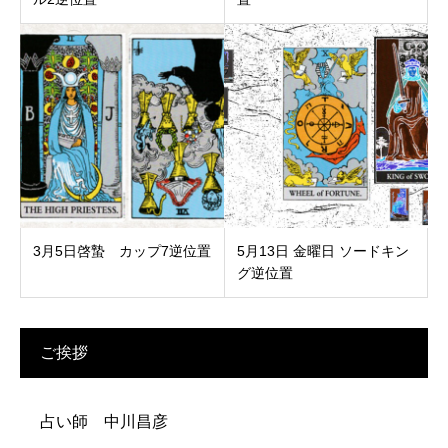
3月5日啓蟄 カップ7逆位置
5月13日 金曜日 ソードキン
グ逆位置
ご挨拶
占い師 中川昌彦