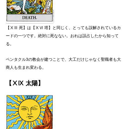
【ⅩⅢ 死】は【ⅩⅥ 塔】と同じく、とっても誤解されているカ
ードの一つです。絶対に死なない。おれは誤占したから知って
る。
ペンタクル3の教会が建つことで、大工だけじゃなく聖職者も大
商人も生まれ変わる。
【ⅩⅨ 太陽】