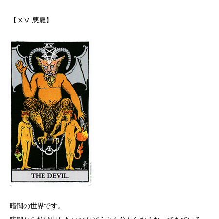
【ⅩⅤ 悪魔】
暗闇の世界です。