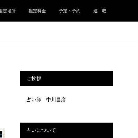
鑑定場所
鑑定料金
予定・予約
連 載
ご挨拶
占い師 中川昌彦
占いについて