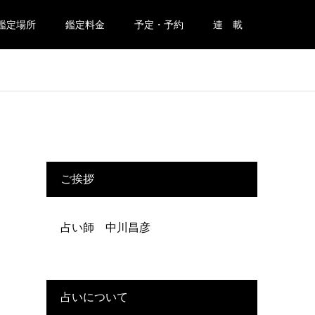
鑑定場所
鑑定料金
予定・予約
連 載
ご挨拶
占い師 中川昌彦
占いについて