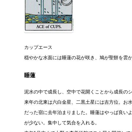
カップエース
穏やかな水面には睡蓮の花が咲き、鳩が聖餅を雲
睡蓮
泥水の中で成長し、空中で花開くことから成長の
来年の北東は六白金星、二黒土星には吉方位。お
だった宿に去年泊まりました。睡蓮はやっぱ良い
が少ない。集中して気合を入れる。