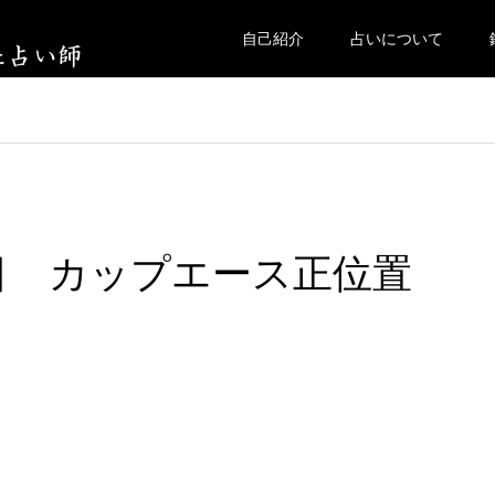
自己紹介
占いについて
曜日 カップエース正位置
。