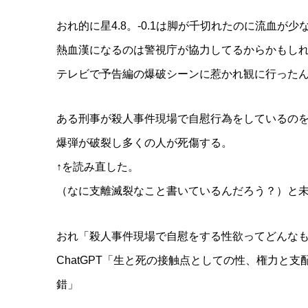
おれ的に星4.8。-0.1は脚が千切れたのに流血が
熱血漢になるのは警視庁が協力してるからかもし
テレビで予告編の爆破シーンに惹かれ観に行った
ある刑事が殺人事件現場で自慰行為をしているの
爆弾が破裂し多くの人が死傷する。
↑を読み直した。
（なに支離滅裂なこと書いているんだろう？）と
おれ「殺人事件現場で自慰をする性欲ってどんな
ChatGPT「生と死の接触点としての性、権力と
錯」