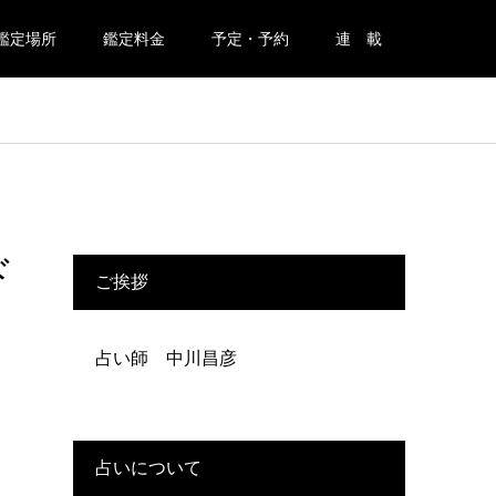
鑑定場所
鑑定料金
予定・予約
連 載
ド
ご挨拶
占い師 中川昌彦
占いについて