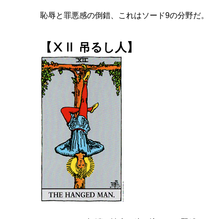
恥辱と罪悪感の倒錯、これはソード9の分野だ。
【ⅩⅡ 吊るし人】