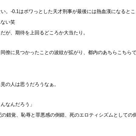
少ない。-0.1はポワっとした天才刑事が最後には熱血漢になるとこ
れない笑
んだが、期待を上回るどころか大当たり。
を同僚に見つかったことの波紋が拡がり、都内のあちらこちら
未見の人は思うだろうなぁ。
もんなんだろう」
支配の錯覚、恥辱と罪悪感の倒錯、死のエロティシズムとしての