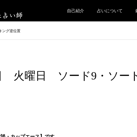
自己紹介
占いについて
ドキング逆位置
月4日 火曜日 ソード9・ソー
対談・カップエース】です。