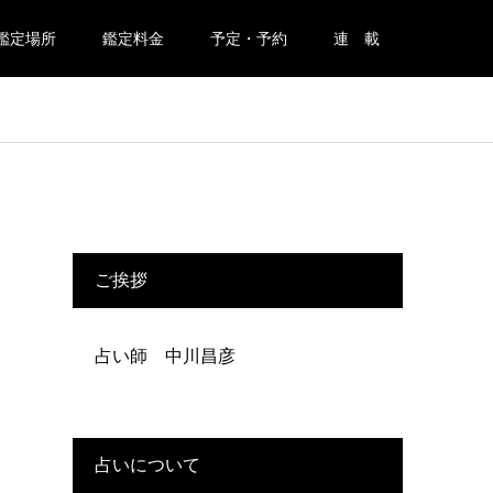
鑑定場所
鑑定料金
予定・予約
連 載
ご挨拶
占い師 中川昌彦
占いについて