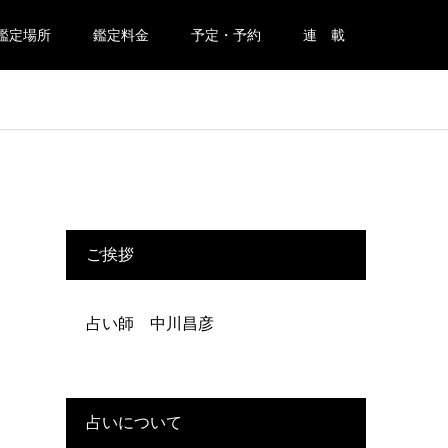
鑑定場所
鑑定料金
予定・予約
連 載
ご挨拶
占い師 中川昌彦
占いについて