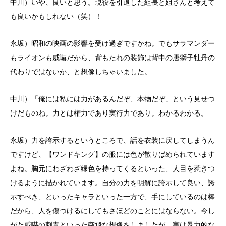
中川）いや、良いと思う。現役を引退した組長と姐さんと考えて
も良いかもしれない（笑）！
永坂）昭和の映画の影響を受け過ぎですかね。でもサラマンダー
もライオンも威嚇だから、背もたれの装飾は背中の唐獅子牡丹の
代わりではないか、と想像しちゃいました。
中川）「俺には私には力があるんだぞ、本物だぞ」という見せつ
けだものね。力とは権力であり実行力であり。わかるわかる。
永坂）力を誇示するというところで、話を衣装に戻してしまうん
ですけど、【ワンドキング】の服には色が散りばめられています
よね。胸元にわざわざ緑色を持ってくるといった、人目を惹きつ
けるように描かれています。自分の力を明解に誇示して良い、誇
示すべき、といったキャラといった一方で、手にしているのは棒
だから、人を傷つけるにしてもさほどのことにはならない。今し
がた威嚇の刺青といった突飛な想像をしましたが、実は暴力的な