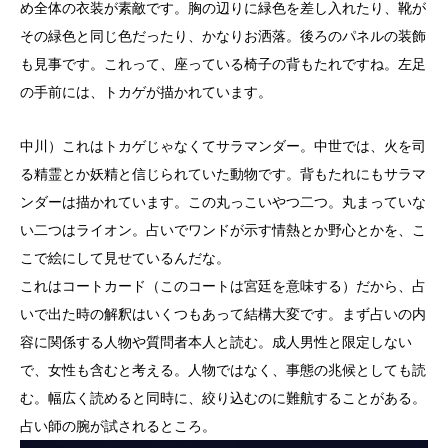
め全体の衣装が素敵です。胸の辺りに緑色を差し入れたり、靴が
その緑色と同じ色だったり、かなりお洒落。後ろのパネルの装飾
も見事です。これって、座っている椅子の背もたれですね。左足
の手前には、トカゲが描かれています。
中川）これはトカゲじゃなくてサラマンダー。中世では、火を司
る精霊とか妖精と信じられていた動物です。背もたれにもサラマ
ンダーは描かれています。この丸っこいやつ二つ。丸まっていな
い二つはライオン。占いでワンドが示す情熱とか野心とかを、こ
こで絵にして見せているんだな。
これはコートカード（このコートは宮廷を意味する）だから、占
いで出た時の解釈はいくつもあって結構大変です。まず占いの内
容に関係する人物や質問者本人と読む。成人男性と限定しない
で、女性も含むと考える。人物ではなく、事態の兆候としても読
む。幅広く読めると同時に、絞り込むのに難航することがある。
占い師の腕が試されるところ。