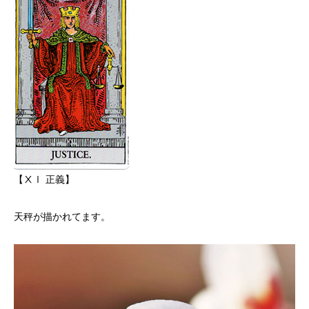
【ⅩⅠ 正義】
天秤が描かれてます。