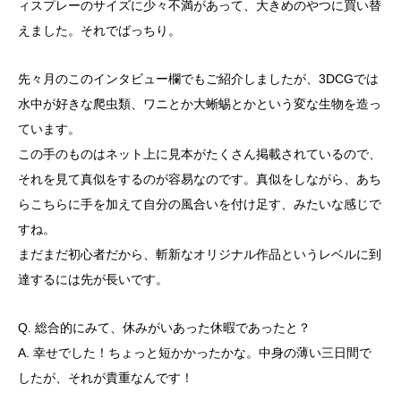
ィスプレーのサイズに少々不満があって、大きめのやつに買い替
えました。それでばっちり。
先々月のこのインタビュー欄でもご紹介しましたが、3DCGでは
水中が好きな爬虫類、ワニとか大蜥蜴とかという変な生物を造っ
ています。
この手のものはネット上に見本がたくさん掲載されているので、
それを見て真似をするのが容易なのです。真似をしながら、あち
らこちらに手を加えて自分の風合いを付け足す、みたいな感じで
すね。
まだまだ初心者だから、斬新なオリジナル作品というレベルに到
達するには先が長いです。
Q. 総合的にみて、休みがいあった休暇であったと？
A. 幸せでした！ちょっと短かかったかな。中身の薄い三日間で
したが、それが貴重なんです！