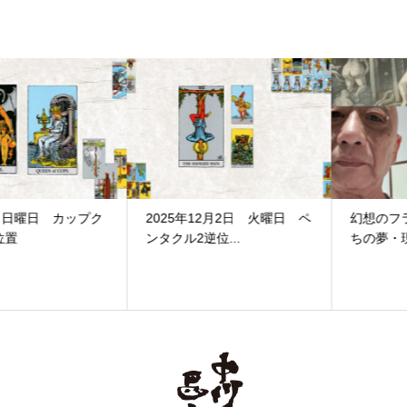
2025年12月2日 火曜日 ペ
幻想のフラヌール－版画家た
ンタクル2逆位...
ちの夢・現・幻＠町田...