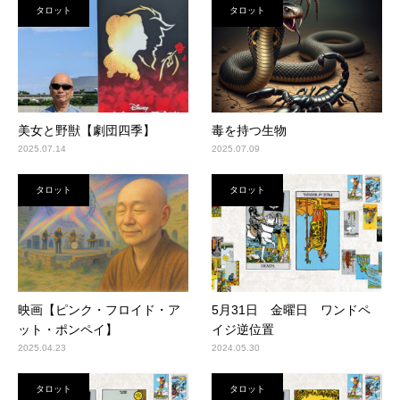
タロット
タロット
美女と野獣【劇団四季】
毒を持つ生物
2025.07.14
2025.07.09
タロット
タロット
映画【ピンク・フロイド・ア
5月31日 金曜日 ワンドペ
ット・ポンペイ】
イジ逆位置
2025.04.23
2024.05.30
タロット
タロット