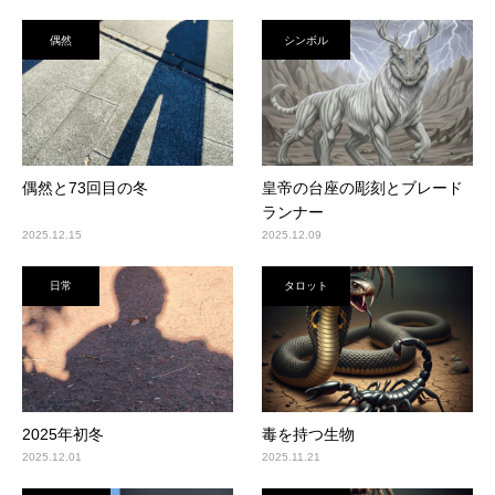
偶然
シンボル
偶然と73回目の冬
皇帝の台座の彫刻とブレード
ランナー
2025.12.15
2025.12.09
日常
タロット
2025年初冬
毒を持つ生物
2025.12.01
2025.11.21