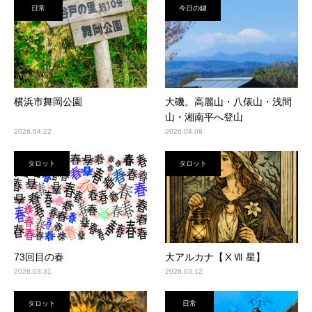
日常
今日の鍵
横浜市舞岡公園
大磯。高麗山・八俵山・浅間
山・湘南平へ登山
2026.04.22
2026.04.08
タロット
タロット
73回目の春
大アルカナ【ⅩⅦ 星】
2026.03.31
2026.03.12
タロット
日常