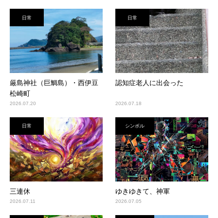
日常
日常
厳島神社（巨鯛島）・西伊豆
認知症老人に出会った
松崎町
2026.07.20
2026.07.18
日常
シンボル
三連休
ゆきゆきて、神軍
2026.07.11
2026.07.05