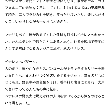
ベナレスから来たインド人若者と仲良くなり、彼がホテル・カリ
フォルニアの歌詞を文章にしてくれ、おれはボロボロの英和辞典
で読み、二人でラジカセを聴き、笑ったり泣いたり、楽しんだり
ゲロ吐いたりしながら一か月ほど過ぎた。
マナリを出て、彼が教えてくれた住所を目指しベナレスへ向かっ
た。たぶんテレビで観たことはあると思う。死者を広場で荼毘に
ふして遺灰は聖なるガンジスに流す。あのベナレス。
ベナレスのバザール。
人の多さ、鮮やかな色とスパンコールがキラキラするサリーを着
た女性たち、まとわりつく物乞いをする子供たち、野良犬どもに
吠えられ、野良牛や野良象をよけ、香辛料と腐臭に包まれ、大声
で言い争ってる人たちの声に緊張。
ベナレスの野良犬は燃えかけの人肉を食べてるから気をつけろと
いう噂もあった。