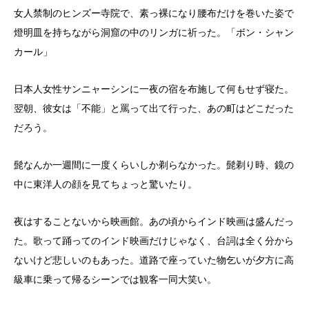
女人禁制のヒンズー寺院で、素っ裸になり腰布だけを巻いた姿で
燈明皿を持ちながら洞窟の中のリンガに祈った。「ボン・シャン
カール」
日本人女性サンニャーシンに一夜の宿を布施して何もせず寝た。
翌朝、彼女は「不能」と罵って出て行った、あの町はどこだった
だろう。
髭なんか一週間に一度くらいしか剃らなかった。髭剃り時、鏡の
中に東洋人の顔を見てちょっと驚いたり。
夜はすることないから映画館。あの頃からインド映画は盛んだっ
た。歌って踊ってのインド映画だけじゃなく、台詞は全く分から
ないけど悲しいのもあった。道路で座っていた物乞いが夕方に高
級車に乗って帰るシーンでは観客一同大笑い。