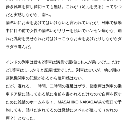
歩き靴屋を探し値切っても無駄。これが（足元を見る）ってやつ
だと実感しながら、南へ。
物乞いにお金をあげてはいけないと言われていたが、列車で移動
中に目の前で女性の物乞いがサリーを脱いでハンセン病かな、崩
れた乳房を見せられた時はけっこうなお金をあげたりしながらダ
ラダラ進んだ。
インドの列車は昔も2等車は満員で屋根にも人が乗ってた。だけ
ど1等車はしっかりと座席指定でした。列車は古いが、幼少期の
蒸気機関車の記憶があるから違和感はない。
だが、遅れる。一時間、二時間の遅延はザラ。指定席は列車の乗
車ドア横に貼ってある紙に名前を書かれるだけなので自席を探す
ために雑踏のホームを歩く。MASAHIKO NAKAGAWAで窓口で予
約しても、貼りだされてるのは微妙にスペルが違って（おれの
席？）となった。