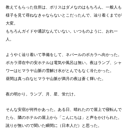
教えてもらった住所は、ポリスはダメなのはもちろん、一般人も
様子を見て尋ねなきゃならないとこだったんで、辿り着くまでが
大変。
もちろんガイドや通訳なんていない。いつものように、おれ一
人。
ようやく辿り着いて準備をして、ネパールのポカラへ向かった。
ポカラ滞在中の安ホテルは電気や風呂は無い。夜はランプ、シャ
ワーはヒマラヤ山脈の雪解け水がとんでもなく冷たかった。
昼間は真っ白なヒマラヤ山脈が満月の夜は蒼く輝いた。
夜の明かり。ランプ、月、星、蛍だけ。
そんな安宿が何件かあった。ある日、晴れたので屋上で寝転んで
たら、隣のホテルの屋上から「こんにちは」と声をかけられた。
訛りが無いので聞いた瞬間に（日本人だ）と思った。