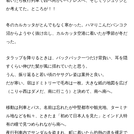
着いたら夜行列車で西へ向かいベナレスへ、そしてリシュケシと
か考えてた。ところが！！
冬のカルカッタがとんでもなく寒かった。ハマりこんだバンコク
沼からようやく抜け出し、カルカッタ空港に着いたが季節が冬だ
った。
タラップを降りるときは、バックパック一つだけ背負い、耳を隠
すくらい伸びた髪が風に揺れていたと思う。
うん、振り返ると若い頃のヤサグレ姿は案外と良い。
だが寒い。宿はドミトリーで毛布は一枚。大きな紙の地図を広げ
（こりゃ西はダメだ、南に行こう）と決めて、南へ南へ。
移動は列車とバス。名前は忘れたが中堅都市や観光地、ターミナ
ル地などを転々、ときたま「初めて日本人を見た」とインド人特
有の瞳で見つめられながら南へ。
夜行列車内でサンダルを盗まれ、町に着いたら灼熱の道を裸足で