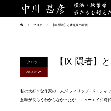
ブログ
【Ⅸ 隠者】と水瓶座の時代
【Ⅸ 隠者】
タロット
2023.04.24
私の大好きな作家の一人が フィリップ・K・ディ
意味が長らくわからなかったが、ニューエイジ時