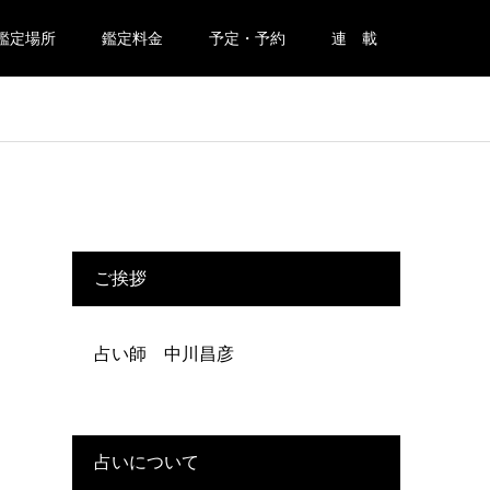
鑑定場所
鑑定料金
予定・予約
連 載
ご挨拶
占い師 中川昌彦
た
占いについて