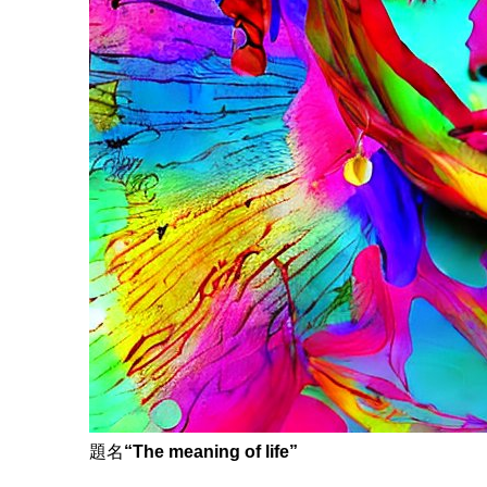
題名
“The meaning of life”