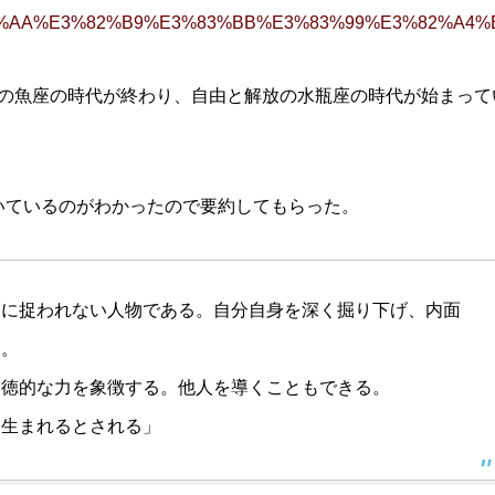
A2%E3%83%AA%E3%82%B9%E3%83%BB%E3%83%99%E3%82%
の魚座の時代が終わり、自由と解放の水瓶座の時代が始まって
書いているのがわかったので要約してもらった。
界に捉われない人物である。自分自身を深く掘り下げ、内面
る。
道徳的な力を象徴する。他人を導くこともできる。
ら生まれるとされる」