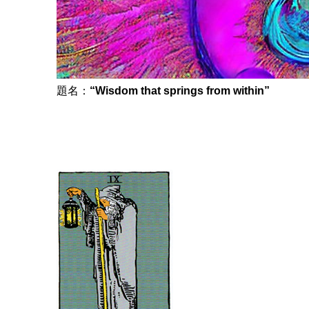
題名：
“Wisdom that springs from within”