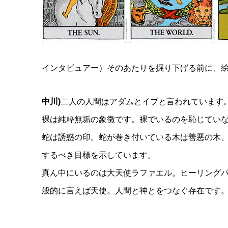
インタビュアー）そのあたりを掘り下げる前に、
中川)
二人の人間はアダムとイブと言われています
裸は純粋無垢の象徴です。裸でいるのを恥じてい
蛇は誘惑の印。蛇が巻き付いている木は善悪の木
するべき目標を示しています。
真ん中にいるのは大天使ラファエル。ヒーリング
般的に言えば天使。人間と神とをつなぐ存在です