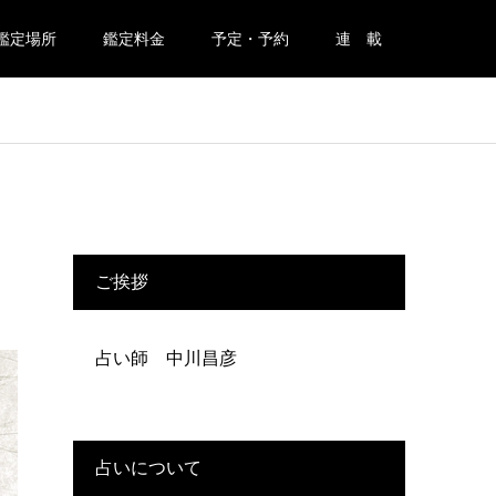
鑑定場所
鑑定料金
予定・予約
連 載
ご挨拶
占い師 中川昌彦
占いについて