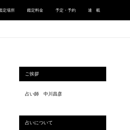
鑑定場所
鑑定料金
予定・予約
連 載
ご挨拶
占い師 中川昌彦
占いについて