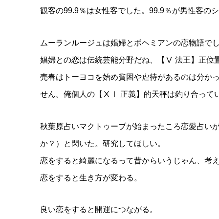
観客の99.9％は女性客でした。99.9％が男性客
ムーランルージュは娼婦とボヘミアンの恋物語で
娼婦との恋は伝統芸能分野だね、【Ⅴ 法王】正位
売春はトーヨコを始め貧困や虐待があるのは分か
せん。俺個人の【ⅩⅠ 正義】的天秤は釣り合って
秋葉原占いマクトゥーブが始まったころ恋愛占い
か？）と閃いた。研究してほしい。
恋をすると綺麗になるって昔からいうじゃん、考
恋をすると生き方が変わる。
良い恋をすると開運につながる。