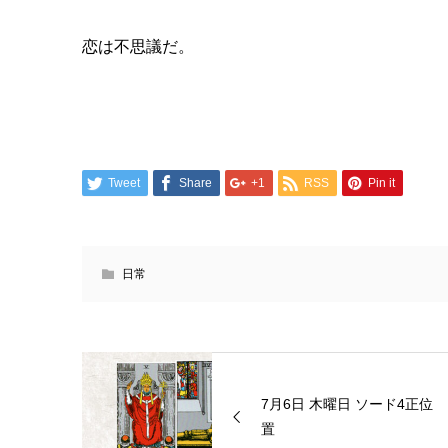
恋は不思議だ。
Tweet
Share
+1
RSS
Pin it
日常
7月6日 木曜日 ソード4正位
置