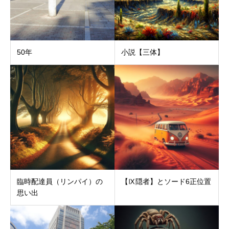
50年
小説【三体】
臨時配達員（リンパイ）の
【Ⅸ隠者】とソード6正位置
思い出