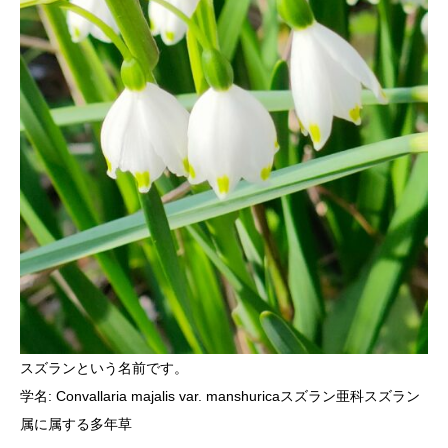
スズランという名前です。
学名: Convallaria majalis var. manshuricaスズラン亜科スズラン
属に属する多年草