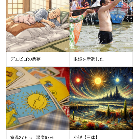
デエビゴの悪夢
眼鏡を新調した
室温27.6°c 湿度67%
小説【三体】