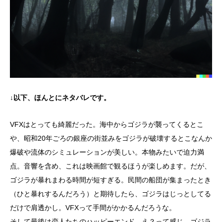
↓以下、ほんとにネタバレです。
VFXはとっても綺麗だった。海中からゴジラが襲ってくるとこ
や、昭和20年ごろの銀座の街並みをゴジラが破壊するとこなんか
爆破や流体のシミュレーションが美しい。本物みたいで迫力満
点。音響を含め、これは映画館で観るほうが楽しめます。だが、
ゴジラが暴れまわる時間が短すぎる。民間の船団が集まったとき
（ひと暴れするんだろう）と期待したら、ゴジラはじっとしてる
だけで肩透かし。VFXって手間がかかるんだろうな。
そして最後は恋人たちのハッピーエンド、え？って感じ。ゴジラ