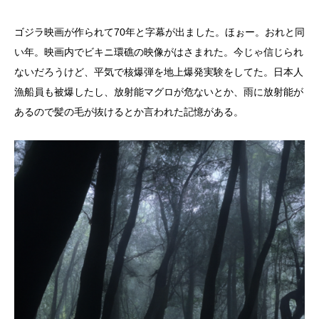
ゴジラ映画が作られて70年と字幕が出ました。ほぉー。おれと同
い年。映画内でビキニ環礁の映像がはさまれた。今じゃ信じられ
ないだろうけど、平気で核爆弾を地上爆発実験をしてた。日本人
漁船員も被爆したし、放射能マグロが危ないとか、雨に放射能が
あるので髪の毛が抜けるとか言われた記憶がある。