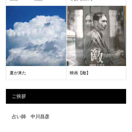
夏が来た
映画【敵】
ご挨拶
占い師 中川昌彦