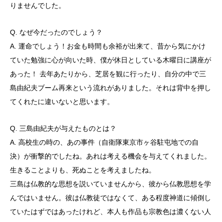
りませんでした。
Q. なぜ今だったのでしょう？
A. 運命でしょう！お金も時間も余裕が出来て、昔から気にかけ
ていた勉強に心が向いた時、僕が休日としている木曜日に講座が
あった！ 去年あたりから、芝居を観に行ったり、自分の中で三
島由紀夫ブーム再来という流れがありました。それは背中を押し
てくれたに違いないと思います。
Q. 三島由紀夫が与えたものとは？
A. 高校生の時の、あの事件（自衛隊東京市ヶ谷駐屯地での自
決）が衝撃的でしたね。あれは考える機会を与えてくれました。
生きることよりも、死ぬことを考えましたね。
三島は仏教的な思想を説いていませんから、彼から仏教思想を学
んではいません。彼は仏教徒ではなくて、ある程度神道に傾倒し
ていたはずではあったけれど、本人も作品も宗教色は濃くない人