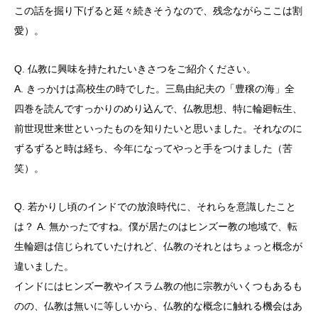
この話を掘り下げると延々続きそうなので、残念ながらここは割
愛）。
Q. 仏教に興味を持たれたいきさつをご紹介ください。
A. きっかけは高校生の時でした。三島由紀夫の「豊穣の海」全
四巻を読んですっかりのめり込んで、仏教思想、特に輪廻転生、
前世現世来世といったものを知りたいと思いました。それなのに
ずるずると時は経ち、今年になってやっと手をつけました（苦
笑）。
Q. 若かりし頃のインドでの放浪時代に、それらを意識したこと
は？ A. 無かったですね。僕が居たのはヒンズー教の地域で、転
生輪廻は信じられていたけれど、仏教のそれとはちょっと概念が
違いました。
インドにはヒンズー教やイスラム教の他に宗教がいくつもあるも
のの、仏教は無いに等しいから、仏教的な概念に触れる機会はあ