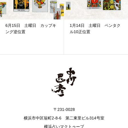
プキ
1月14日 土曜日 ペンタク
8月5日 金曜日 ペンタ
ル10正位置
ペイジ逆位置
〒231-0028
横浜市中区翁町2-8-6 第二東里ビル314号室
横浜占いマクトゥーブ