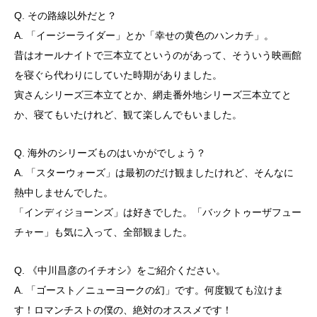
Q. その路線以外だと？
A. 「イージーライダー」とか「幸せの黄色のハンカチ」。
昔はオールナイトで三本立てというのがあって、そういう映画館
を寝ぐら代わりにしていた時期がありました。
寅さんシリーズ三本立てとか、網走番外地シリーズ三本立てと
か、寝てもいたけれど、観て楽しんでもいました。
Q. 海外のシリーズものはいかがでしょう？
A. 「スターウォーズ」は最初のだけ観ましたけれど、そんなに
熱中しませんでした。
「インディジョーンズ」は好きでした。「バックトゥーザフュー
チャー」も気に入って、全部観ました。
Q. 《中川昌彦のイチオシ》をご紹介ください。
A. 「ゴースト／ニューヨークの幻」です。何度観ても泣けま
す！ロマンチストの僕の、絶対のオススメです！